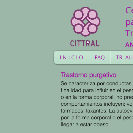
C
p
T
A
I N I C I O
FAQ
TR. A
Trastorno purgativo
Se caracteriza por conductas 
finalidad para influir en el pes
o en la forma corporal, no pr
comportamientos incluyen: vóm
fármacos, laxantes. La autoev
por la forma corporal o el pe
llegar a estar obeso.