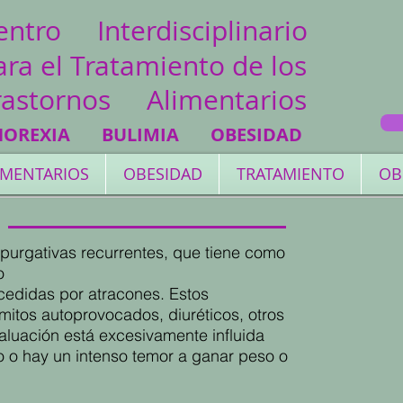
entro Interdisciplinario
ara el T
ratamiento de los
rastornos Alimentarios
NOREXIA BULIMIA OBESIDAD
LIMENTARIOS
OBESIDAD
TRATAMIENTO
OB
purgativas recurrentes, que tiene como
o
ecedidas por atracones. Estos
itos autoprovocados, diuréticos, otros
aluación está excesivamente influida
so o hay un intenso temor a ganar peso o