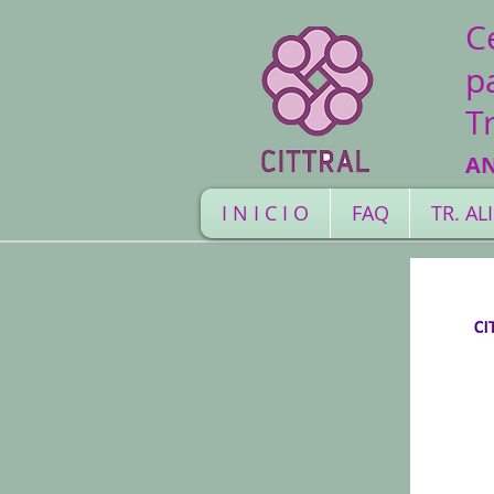
C
p
T
A
I N I C I O
FAQ
TR. A