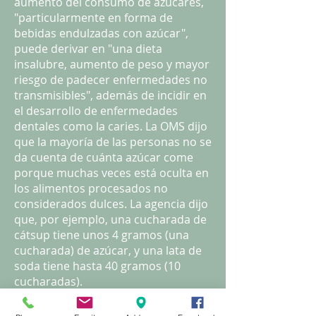
aumento del consumo de azúcares,
"particularmente en forma de
bebidas endulzadas con azúcar",
puede derivar en "una dieta
insalubre, aumento de peso y mayor
riesgo de padecer enfermedades no
transmisibles", además de incidir en
el desarrollo de enfermedades
dentales como la caries. La OMS dijo
que la mayoría de las personas no se
da cuenta de cuánta azúcar come
porque muchas veces está oculta en
los alimentos procesados no
considerados dulces. La agencia dijo
que, por ejemplo, una cucharada de
cátsup tiene unos 4 gramos (una
cucharada) de azúcar, y una lata de
soda tiene hasta 40 gramos (10
cucharadas).
"Tenemos evidencia firme de que
mantener azúcares agregadas en